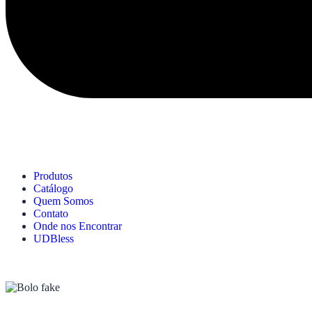
Produtos
Catálogo
Quem Somos
Contato
Onde nos Encontrar
UDBless